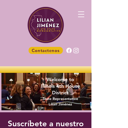
Contactenos
Welcome to
Illinois 4th House
District
State Representative
Lilian Jiménez
Suscríbete a nuestro