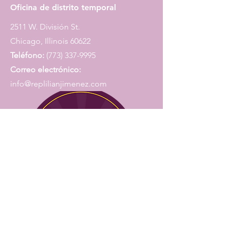
Oficina de distrito temporal
2511 W. División St.
Chicago, Illinois 60622
Teléfono:
(773) 337-9995
Correo electrónico:
info@replilianjimenez.com
Oficina de Springfield
EDIFICIO STRATTON 284-S