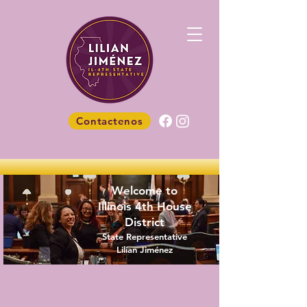
Contactenos
Welcome to
Illinois 4th House
District
State Representative
Lilian Jiménez