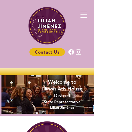
Contact Us
Welcome to
Illinois 4th House
District
State Representative
Lilian Jiménez