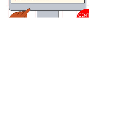
Проект розвитку громади
Greater West Town
надає
освітні та економічні
можливості через їхню
програму професійного
навчання та розвитку
кар’єри.