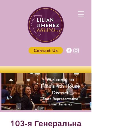
Contact Us
Welcome to
Illinois 4th House
District
State Representative
Lilian Jiménez
103-я Генеральна