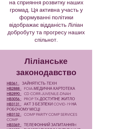
на сприяння розвитку наших
громад. Ця активна участь у
формуванні політики
відображає відданість Ліліан
добробуту та прогресу наших
спільнот.
Ліліанське
законодавство
HB361
:
ЗАЙНЯТІСТЬ-ТЕХН
HB2888
:
FOIA-МЕДИЧНА КАРТОТЕКА
HB2890
:
CD CORR-JUVENILE-DNAH
HB3056
:
PROP TX-ДОСТУПНЕ ЖИТЛО
HB3131
:
АКТ З БЕЗПЕКИ COVID-19 НА
РОБОЧОМУ МІСЦІ
HB3132
:
COMP PARITY COMP SERVICES
COMP
HB3369
:
ТЕЛЕФОННИЙ ЗАПИТАННЯH