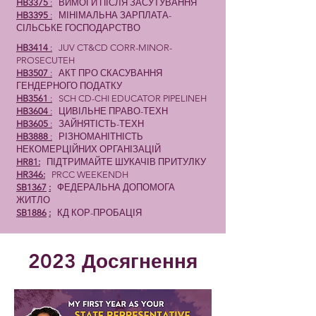
HB3375
:
ВИМОГИ ПІСЛЯ ЗАСУТУВАННЯ
HB3395
:
МІНІМАЛЬНА ЗАРПЛАТА-
СІЛЬСЬКЕ ГОСПОДАРСТВО
HB3414
:
JUV CT&CD CORR-MINOR-
PROSECUTEH
HB3507
:
АКТ ПРО СКАСУВАННЯ
ГЕНДЕРНОГО ПОДАТКУ
HB3561
:
SCH CD-CHI EDUCATOR PIPELINEH
HB3604
:
ЦИВІЛЬНЕ ПРАВО-ТЕХН
HB3605
:
ЗАЙНЯТІСТЬ-ТЕХН
HB3888
:
РІЗНОМАНІТНІСТЬ
НЕКОМЕРЦІЙНИХ ОРГАНІЗАЦІЙ
HR81:
ПІДТРИМАЙТЕ ШУКАЧІВ ПРИТУЛКУ
HR346:
PRCC WEEKENDH
SB1367
:
ФЕДЕРАЛЬНА ДОПОМОГА
ЖИТЛО
SB1886
:
КД КОР-ПРОБАЦІЯ
2023 Досягнення